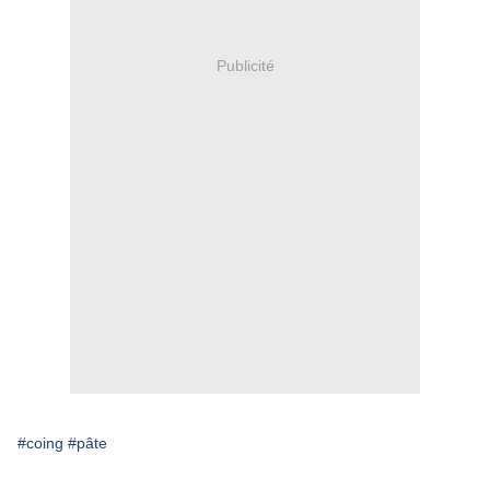
Publicité
#coing
#pâte