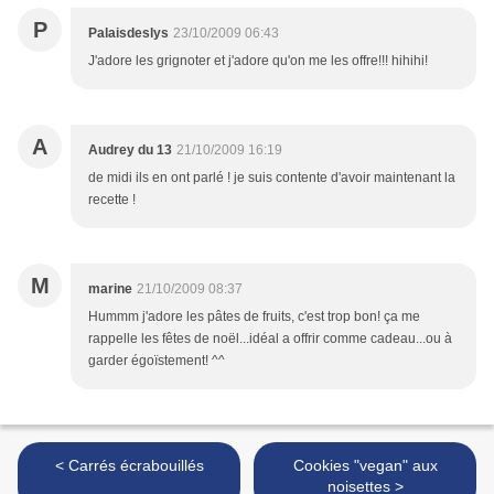
P
Palaisdeslys
23/10/2009 06:43
J'adore les grignoter et j'adore qu'on me les offre!!! hihihi!
A
Audrey du 13
21/10/2009 16:19
de midi ils en ont parlé ! je suis contente d'avoir maintenant la
recette !
M
marine
21/10/2009 08:37
Hummm j'adore les pâtes de fruits, c'est trop bon! ça me
rappelle les fêtes de noël...idéal a offrir comme cadeau...ou à
garder égoïstement! ^^
< Carrés écrabouillés
Cookies "vegan" aux
noisettes >