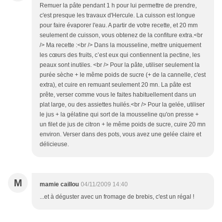
Remuer la pâte pendant 1 h pour lui permettre de prendre,
c'est presque les travaux d'Hercule. La cuisson est longue
pour faire évaporer l'eau. A partir de votre recette, et 20 mm
seulement de cuisson, vous obtenez de la confiture extra.<br
/> Ma recette :<br /> Dans la mousseline, mettre uniquement
les cœurs des fruits, c’est eux qui contiennent la pectine, les
peaux sont inutiles. <br /> Pour la pâte, utiliser seulement la
purée sèche + le même poids de sucre (+ de la cannelle, c'est
extra), et cuire en remuant seulement 20 mn. La pâte est
prête, verser comme vous le faites habituellement dans un
plat large, ou des assiettes huilés.<br /> Pour la gelée, utiliser
le jus + la gélatine qui sort de la mousseline qu'on presse +
un filet de jus de citron + le même poids de sucre, cuire 20 mn
environ. Verser dans des pots, vous avez une gelée claire et
délicieuse.
M
mamie caillou
04/11/2009 14:40
...et à déguster avec un fromage de brebis, c'est un régal !