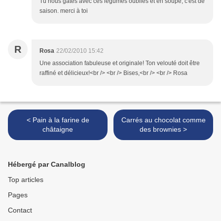
Tu nous gâtes avec ces légumes oubliés et en soupe, c'est de
saison. merci à toi
R
Rosa
22/02/2010 15:42
Une association fabuleuse et originale! Ton velouté doit être
raffiné et délicieux!<br /> <br /> Bises,<br /> <br /> Rosa
< Pain à la farine de
Carrés au chocolat comme
châtaigne
des brownies >
Hébergé par Canalblog
Top articles
Pages
Contact