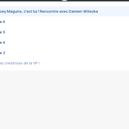
bey Maguire, c'est lui ! Rencontre avec Damien Witecka
e 6
e 5
e 4
e 3
s créatrices de la VF !
e 2
e 1
e Mektoub My Love arrive enfin ! Rencontre avec Shaïn Boumedine et Sal
i : après Toni en famille
elle réalise le bouleversant Dites lui que je l'aime
ais ! Rencontre autour de Vie privée de Rebecca Zlotowski