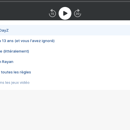
 DayZ
 a 13 ans (et vous l'avez ignoré)
e (littéralement)
im Rayan
 toutes les règles
s les jeux vidéo
us choquant de Rockstar ? - Le scandale BULLY
e plus moche de Steam
du RÊVE tourne au CAUCHEMAR
pendant 8 heures