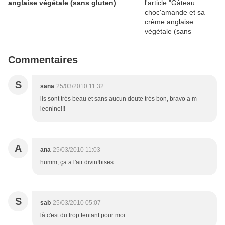
anglaise végétale (sans gluten)
Commentaires
S
sana
25/03/2010 11:32
ils sont trés beau et sans aucun doute trés bon, bravo a m
leonine!!!
A
ana
25/03/2010 11:03
humm, ça a l'air divin!bises
S
sab
25/03/2010 05:07
là c'est du trop tentant pour moi