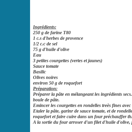
Ingrédients:
250 g de farine T80
1 c.s d'herbes de provence
1/2 c.c de sel
75 g d'huile d'olive
Eau
3 petites courgettes (vertes et jaunes)
Sauce tomate
Basilic
Olives noires
environ 50 g de roquefort
Préparation:
Préparer la pâte en mélangeant les ingrédients secs. 
boule de pâte.
Emincer les courgettes en rondelles treès fines avec 
Etaler la pâte, garinr de sauce tomate, et de rondell
roquefort et faire cuire dans un four préchauffer t
A la sortie du four arroser d'un filet d'huile d'olive,