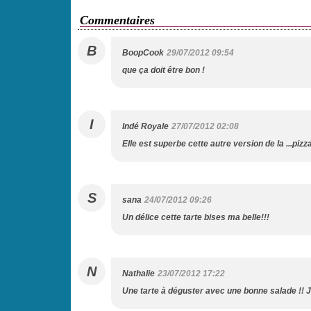
Commentaires
B
BoopCook
29/07/2012 09:54
que ça doit être bon !
I
Indé Royale
27/07/2012 02:08
Elle est superbe cette autre version de la ...pizz
S
sana
24/07/2012 09:26
Un délice cette tarte bises ma belle!!!
N
Nathalie
23/07/2012 17:22
Une tarte à déguster avec une bonne salade !! 