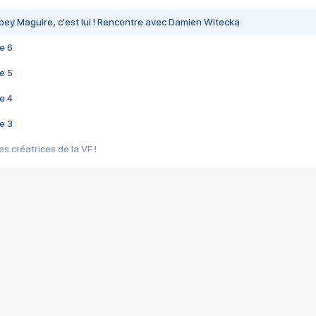
bey Maguire, c'est lui ! Rencontre avec Damien Witecka
e 6
e 5
e 4
e 3
s créatrices de la VF !
e 2
e 1
e Mektoub My Love arrive enfin ! Rencontre avec Shaïn Boumedine et Sal
i : après Toni en famille
elle réalise le bouleversant Dites lui que je l'aime
ais ! Rencontre autour de Vie privée de Rebecca Zlotowski