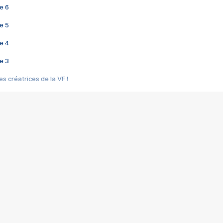
e 6
e 5
e 4
e 3
s créatrices de la VF !
e 2
e 1
e Mektoub My Love arrive enfin ! Rencontre avec Shaïn Boumedine et Sal
i : après Toni en famille
elle réalise le bouleversant Dites lui que je l'aime
ais ! Rencontre autour de Vie privée de Rebecca Zlotowski
 de Marguerite, Grave... Rencontre avec Ella Rumpf
 Les Rêveurs, un film intime sur la santé mentale