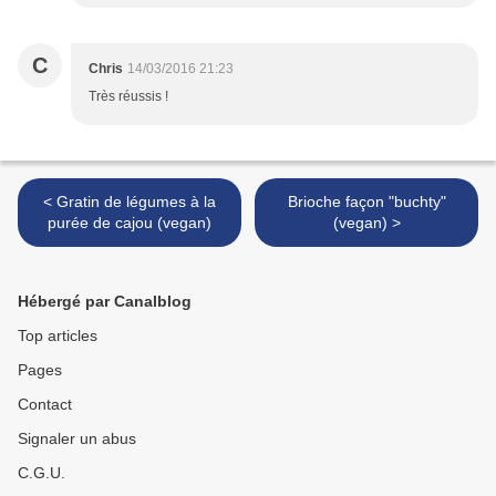
C
Chris
14/03/2016 21:23
Très réussis !
< Gratin de légumes à la
Brioche façon "buchty"
purée de cajou (vegan)
(vegan) >
Hébergé par Canalblog
Top articles
Pages
Contact
Signaler un abus
C.G.U.