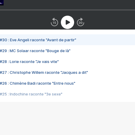
#30 : Eve Angeli raconte "Avant de partir"
#29 : MC Solaar raconte "Bouge de là"
28 : Lorie raconte "Je vais vite"
#27 : Christophe Willem raconte "Jacques a dit"
#26 : Chimène Badi raconte "Entre nous"
#25 : Indochine raconte "3e sexe"
#24 : Zaho raconte "C'est chelou"
#23 : Patrick Bruel raconte "Au café des délices"
#22 : Kyo raconte "Le chemin"