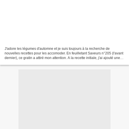
J'adore les légumes d'automne et je suis toujours à la recherche de
nouvelles recettes pour les accomoder. En feuilletant Saveurs n°205 (l'avant
dernier), ce gratin a attiré mon attention. A la recette initiale, j'ai ajouté une
pomme et une poire, qui...