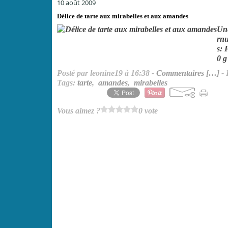
10 août 2009
Délice de tarte aux mirabelles et aux amandes
Une
rnu
s: 
0 g
Posté par leonine19 à 16:38 -
Commentaires [
…
]
- 
Tags:
tarte
,
amandes
,
mirabelles
Vous aimez ?
0 vote