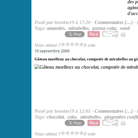
des p
aginé
d'ac
Posté par leonine19 à 17:20 -
Commentaires [
…
]
- 
Tags:
amandes
,
mirabelles
,
panna cotta
,
vanil
Vous aimez ?
0 vote
10 septembre 2009
Gâteau moelleux au chocolat, compotée de mirabelles au g
Posté par leonine19 à 12:01 -
Commentaires [
…
]
- 
Tags:
chocolat
,
cake
,
mirabelles
,
gingembre confi
Vous aimez ?
0 vote