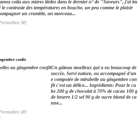
anna cotta aux mûres tièdes dans le dernier n° de "Saveurs", j'ai im
 le contraste des températures en bouche, un peu comme le plaisir
compagner un crumble, un morceau...
Permalien [
#
]
ingembre confit
Un gâteau moelleux qui a eu beaucoup de
succès. Servi nature, ou accompagné d'un
e compotée de mirabelle au gingembre con
fit c'est un délice... Ingrédients: Pour le ca
ke 200 g de chocolat à 70% de cacao 100 g
de beurre 1/2 sel 90 g de sucre blond de ca
nne...
Permalien [
#
]
t