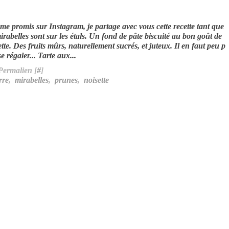
e promis sur Instagram, je partage avec vous cette recette tant que
mirabelles sont sur les étals. Un fond de pâte biscuité au bon goût de
ette. Des fruits mûrs, naturellement sucrés, et juteux. Il en faut peu p
e régaler... Tarte aux...
Permalien [
#
]
rre
,
mirabelles
,
prunes
,
noisette