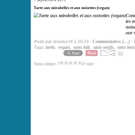
Tarte aux mirabelles et aux noisettes (vegan)
Comm
les 
nois
our s
Posté par leonine19 à 20:19 -
Commentaires [
…
]
- 
Tags:
tarte
,
vegan
,
sans lait
,
sans oeufs
,
sans beu
Vous aimez ?
0 vote