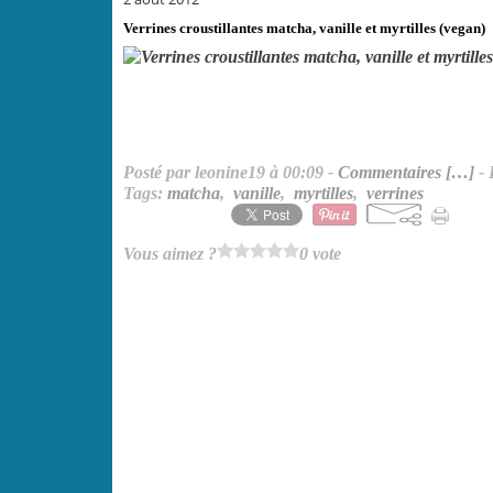
Verrines croustillantes matcha, vanille et myrtilles (vegan)
Posté par leonine19 à 00:09 -
Commentaires [
…
]
- 
Tags:
matcha
,
vanille
,
myrtilles
,
verrines
Vous aimez ?
0 vote