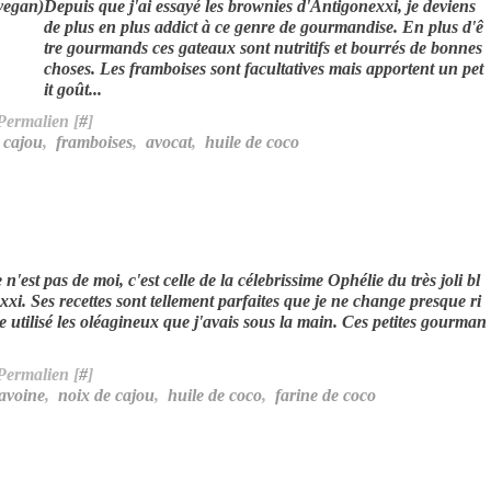
Depuis que j'ai essayé les brownies d'Antigonexxi, je deviens
de plus en plus addict à ce genre de gourmandise. En plus d'ê
tre gourmands ces gateaux sont nutritifs et bourrés de bonnes
choses. Les framboises sont facultatives mais apportent un pet
it goût...
Permalien [
#
]
 cajou
,
framboises
,
avocat
,
huile de coco
e n'est pas de moi, c'est celle de la célebrissime Ophélie du très joli bl
xi. Ses recettes sont tellement parfaites que je ne change presque ri
te utilisé les oléagineux que j'avais sous la main. Ces petites gourman
Permalien [
#
]
'avoine
,
noix de cajou
,
huile de coco
,
farine de coco