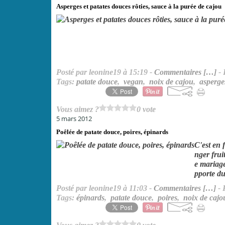
Asperges et patates douces rôties, sauce à la purée de cajou
Posté par leonine19 à 15:19 -
Commentaires [
…
]
- 
Tags:
patate douce
,
vegan
,
noix de cajou
,
asperge
Vous aimez ?
0 vote
5 mars 2012
Poêlée de patate douce, poires, épinards
C'est en 
nger frui
e mariage
pporte du
Posté par leonine19 à 11:03 -
Commentaires [
…
]
- 
Tags:
épinards
,
patate douce
,
poires
,
noix de cajo