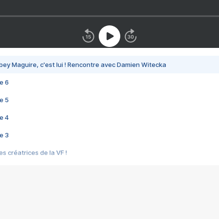
bey Maguire, c'est lui ! Rencontre avec Damien Witecka
e 6
e 5
e 4
e 3
s créatrices de la VF !
e 2
e 1
e Mektoub My Love arrive enfin ! Rencontre avec Shaïn Boumedine et Sal