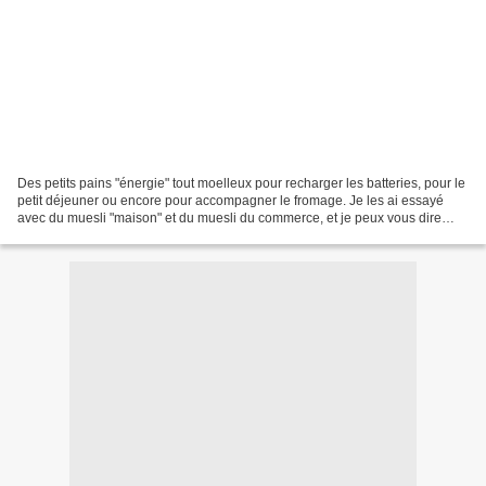
Des petits pains "énergie" tout moelleux pour recharger les batteries, pour le
petit déjeuner ou encore pour accompagner le fromage. Je les ai essayé
avec du muesli "maison" et du muesli du commerce, et je peux vous dire
qu'on sent la différence. Ma préférence...