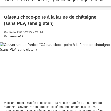
coup sûr. Les petites framboises (du jardin) ne sont pas indispensables mais
apportent un peu d'acidité...
Gâteau choco-poire à la farine de châtaigne
(sans PLV, sans gluten)
Publié le 15/10/2015 à 21:14
Par
leonine19
Voici une recette sucrée et de saison. La recette adaptée d'un numéro du
magazine Saveurs m'a intrigué car ce gâteau ne contient pas de levure.
J'étais sceptique mais le résultat est plûtot satisfaisant. La texture du gâteau