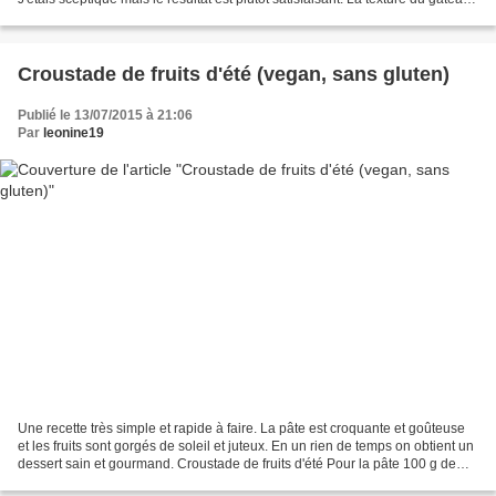
ressemble a celle d'un clafoutis...
Croustade de fruits d'été (vegan, sans gluten)
Publié le 13/07/2015 à 21:06
Par
leonine19
Une recette très simple et rapide à faire. La pâte est croquante et goûteuse
et les fruits sont gorgés de soleil et juteux. En un rien de temps on obtient un
dessert sain et gourmand. Croustade de fruits d'été Pour la pâte 100 g de
farine de sarrasin...