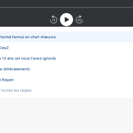
nsformé l’ennui en chef-d’œuvre
 DayZ
 a 13 ans (et vous l'avez ignoré)
e (littéralement)
im Rayan
 toutes les règles
s les jeux vidéo
us choquant de Rockstar ? - Le scandale BULLY
e plus moche de Steam