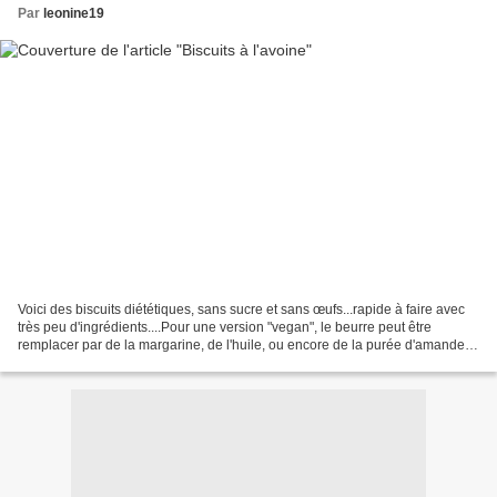
Par
leonine19
Voici des biscuits diététiques, sans sucre et sans œufs...rapide à faire avec
très peu d'ingrédients....Pour une version "vegan", le beurre peut être
remplacer par de la margarine, de l'huile, ou encore de la purée d'amande...
Perso, j'adore les tartiner...