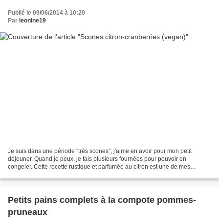
Publié le 09/06/2014 à 10:20
Par
leonine19
Je suis dans une période "très scones", j'aime en avoir pour mon petit
déjeuner. Quand je peux, je fais plusieurs fournées pour pouvoir en
congeler. Cette recette rustique et parfumée au citron est une de mes
préférées... Scones citron-cranberries 220...
Petits pains complets à la compote pommes-
pruneaux