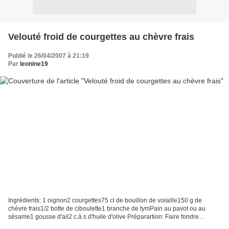
Velouté froid de courgettes au chèvre frais
Publié le 26/04/2007 à 21:19
Par
leonine19
Ingrédients: 1 oignon2 courgettes75 cl de bouillon de volaille150 g de
chèvre frais1/2 botte de ciboulette1 branche de tymPain au pavot ou au
sésame1 gousse d'ail2 c.à.s d'huile d'olive Préparartion: Faire fondre
l'oignon émincé dans une cocotte avec...