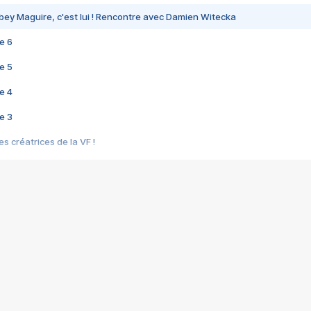
bey Maguire, c'est lui ! Rencontre avec Damien Witecka
e 6
e 5
e 4
e 3
s créatrices de la VF !
e 2
e 1
e Mektoub My Love arrive enfin ! Rencontre avec Shaïn Boumedine et Sal
i : après Toni en famille
elle réalise le bouleversant Dites lui que je l'aime
ais ! Rencontre autour de Vie privée de Rebecca Zlotowski