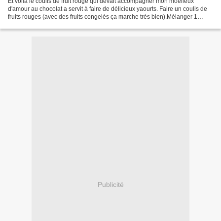
Et voilà le coulis de fruit rouge qui devait accompagner mon moelleux
d'amour au chocolat a servit à faire de délicieux yaourts. Faire un coulis de
fruits rouges (avec des fruits congelés ça marche très bien).Mélanger 1
yaourt nature, 1litre de lait entier,...
Publicité