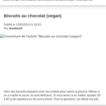
fromage de brebis et fanes de radis...
Biscuits au chocolat (vegan)
Publié le 12/05/2014 à 10:52
Par
leonine19
Voici des biscuits préparés avec les enfants pour après la piscine. Même si
on a oublié le sucre, ils sont délicieux. Si vous tenez à en mettre, ajoutez 50
à 80 g de rapadura ou de sucre blond. Pour la garniture, j'ai utilisé ma pâte à
tartiner préférée...