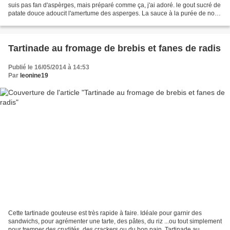
suis pas fan d'aspèrges, mais préparé comme ça, j'ai adoré. le gout sucré de
patate douce adoucit l'amertume des asperges. La sauce à la purée de noix
de cajou apporte du crémeux...
Tartinade au fromage de brebis et fanes de radis
Publié le 16/05/2014 à 14:53
Par
leonine19
Cette tartinade gouteuse est très rapide à faire. Idéale pour garnir des
sandwichs, pour agrémenter une tarte, des pâtes, du riz ...ou tout simplement
pour tremper des crudités, des crackers ou du bon pain. Tartinade au