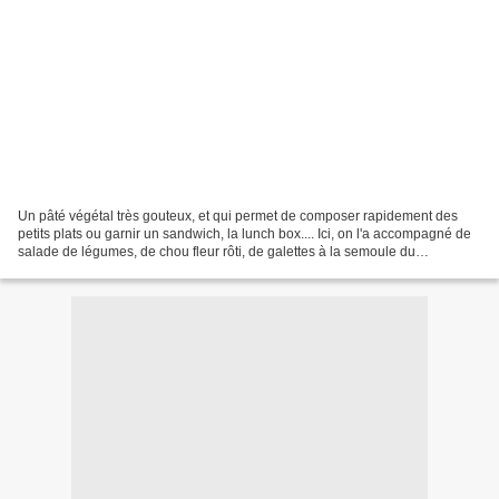
Un pâté végétal très gouteux, et qui permet de composer rapidement des
petits plats ou garnir un sandwich, la lunch box.... Ici, on l'a accompagné de
salade de légumes, de chou fleur rôti, de galettes à la semoule du
célébrissime "Vegan" de Marie Laforêt...