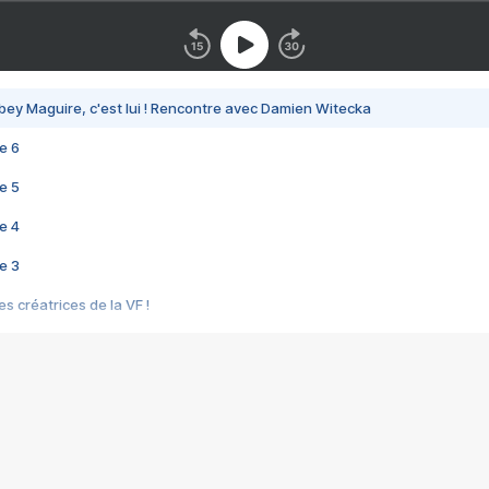
bey Maguire, c'est lui ! Rencontre avec Damien Witecka
e 6
e 5
e 4
e 3
s créatrices de la VF !
e 2
e 1
e Mektoub My Love arrive enfin ! Rencontre avec Shaïn Boumedine et Sal
i : après Toni en famille