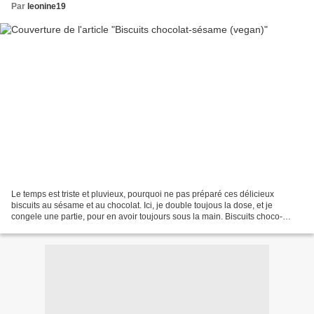
Par
leonine19
Le temps est triste et pluvieux, pourquoi ne pas préparé ces délicieux
biscuits au sésame et au chocolat. Ici, je double toujous la dose, et je
congele une partie, pour en avoir toujours sous la main. Biscuits choco-
sésame pour 17 biscuits 160 g de farine...