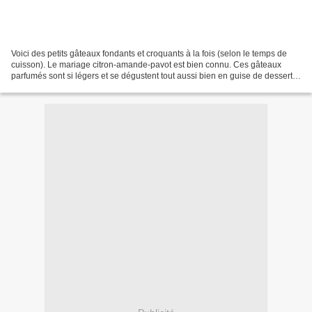
Voici des petits gâteaux fondants et croquants à la fois (selon le temps de
cuisson). Le mariage citron-amande-pavot est bien connu. Ces gâteaux
parfumés sont si légers et se dégustent tout aussi bien en guise de dessert
ou au gouter. Petits gâteaux citron-amande-pavot...