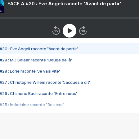
FACE A #30 : Eve Angeli raconte "Avant de partir"
#30 : Eve Angeli raconte "Avant de partir"
#29 : MC Solaar raconte "Bouge de là"
28 : Lorie raconte "Je vais vite"
#27 : Christophe Willem raconte "Jacques a dit"
#26 : Chimène Badi raconte "Entre nous"
#25 : Indochine raconte "3e sexe"
#24 : Zaho raconte "C'est chelou"
#23 : Patrick Bruel raconte "Au café des délices"
#22 : Kyo raconte "Le chemin"