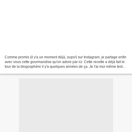
Comme promis (il y'a un moment déjà, oups!) sur Instagram, je partage enfin
avec vous cette gourmandise qu'on adore par ici. Cette recette a déjà fait le
tour de la blogosphère il y'a quelques années de ça. Je l'ai moi même testé
plusieurs fois à ma façon....