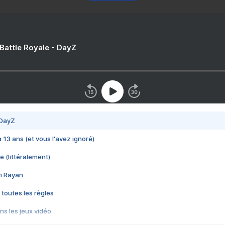
 Battle Royale - DayZ
 DayZ
 a 13 ans (et vous l'avez ignoré)
e (littéralement)
im Rayan
 toutes les règles
s les jeux vidéo