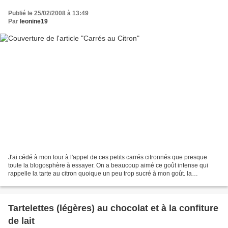
Publié le 25/02/2008 à 13:49
Par
leonine19
J'ai cédé à mon tour à l'appel de ces petits carrés citronnés que presque
toute la blogosphère à essayer. On a beaucoup aimé ce goût intense qui
rappelle la tarte au citron quoique un peu trop sucré à mon goût. la
prochaine fois je diminuerai la quantité...
Tartelettes (légères) au chocolat et à la confiture
de lait