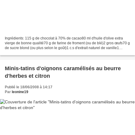
Ingrédients: 115 g de chocolat à 70% de cacao80 ml d'huile d'olive extra
vierge de bonne qualité70 g de farine de froment (ou de blé)2 gros œufs70 g
de sucre blond (ou plus selon le goût)1 c.s d'extrait naturel de vanille1
pincée de selenviron 50 g de...
Minis-tatins d'oignons caramélisés au beurre
d'herbes et citron
Publié le 18/06/2008 à 14:17
Par
leonine19