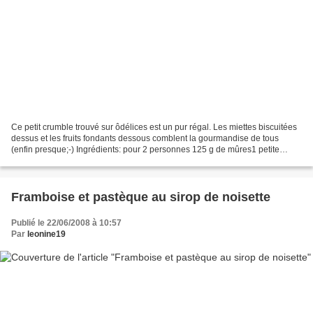
Ce petit crumble trouvé sur ôdélices est un pur régal. Les miettes biscuitées
dessus et les fruits fondants dessous comblent la gourmandise de tous
(enfin presque;-) Ingrédients: pour 2 personnes 125 g de mûres1 petite
pomme pelée en dés60 g de spéculos40...
Framboise et pastèque au sirop de noisette
Publié le 22/06/2008 à 10:57
Par
leonine19