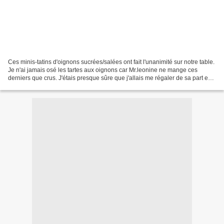
Ces minis-tatins d'oignons sucrées/salées ont fait l'unanimité sur notre table.
Je n'ai jamais osé les tartes aux oignons car Mr.leonine ne mange ces
derniers que crus. J'étais presque sûre que j'allais me régaler de sa part en
plus de la mienne. Et bien...