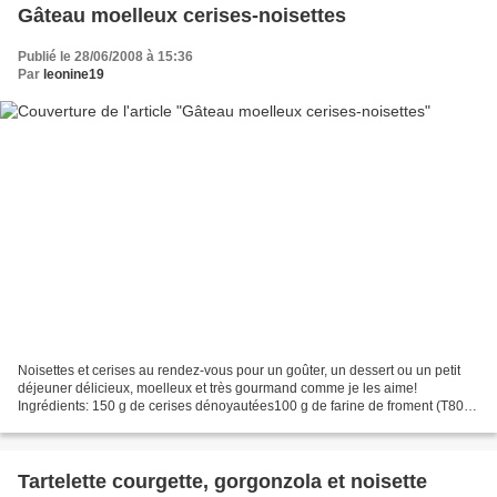
Gâteau moelleux cerises-noisettes
Publié le 28/06/2008 à 15:36
Par
leonine19
Noisettes et cerises au rendez-vous pour un goûter, un dessert ou un petit
déjeuner délicieux, moelleux et très gourmand comme je les aime!
Ingrédients: 150 g de cerises dénoyautées100 g de farine de froment (T80)1
c.c de levure ss phosphate1 cc de bicarbonate50...
Tartelette courgette, gorgonzola et noisette