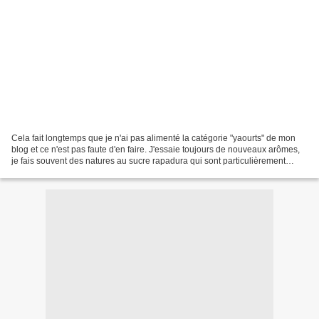
Cela fait longtemps que je n'ai pas alimenté la catégorie "yaourts" de mon
blog et ce n'est pas faute d'en faire. J'essaie toujours de nouveaux arômes,
je fais souvent des natures au sucre rapadura qui sont particulièrement
délicieux. Il m'arrive d'ajouter...