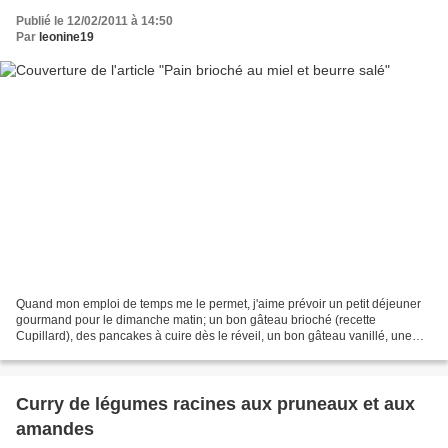
Publié le 12/02/2011 à 14:50
Par
leonine19
Quand mon emploi de temps me le permet, j'aime prévoir un petit déjeuner
gourmand pour le dimanche matin; un bon gâteau brioché (recette
Cupillard), des pancakes à cuire dès le réveil, un bon gâteau vanillé, une
brioche tressée... ou encore ce pain brioché...
Curry de légumes racines aux pruneaux et aux
amandes