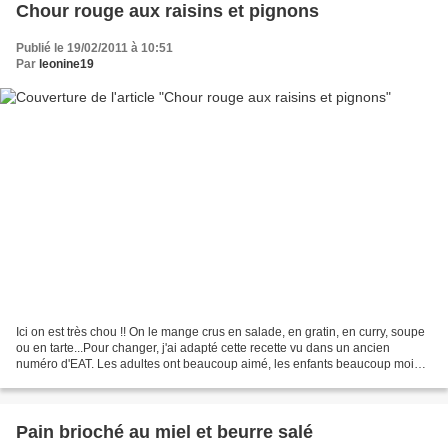
Chour rouge aux raisins et pignons
Publié le 19/02/2011 à 10:51
Par
leonine19
Ici on est très chou !! On le mange crus en salade, en gratin, en curry, soupe
ou en tarte...Pour changer, j'ai adapté cette recette vu dans un ancien
numéro d'EAT. Les adultes ont beaucoup aimé, les enfants beaucoup moins.
A refaire en gardant une part...
Pain brioché au miel et beurre salé