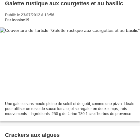
Galette rustique aux courgettes et au basilic
Publié le 23/07/2012 à 13:56
Par
leonine19
Une galette sans moule pleine de soleil et de goût, comme une pizza. Idéale
pour utiliser un reste de sauce tomate, et se régaler en deux temps, trois
mouvements... Ingrédients: 250 g de farine T80 1 c.s d'herbes de provence
1/2 c.c de sel 75 g d'huile...
Crackers aux algues