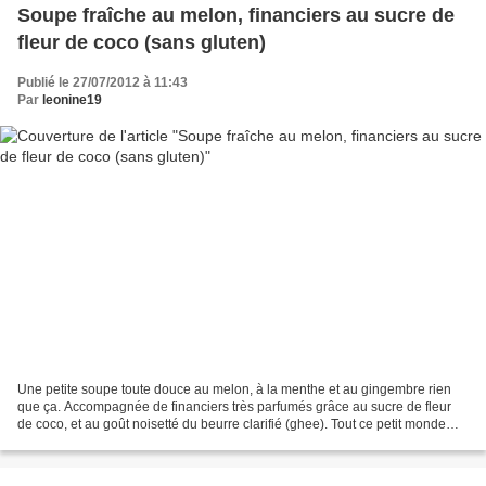
Soupe fraîche au melon, financiers au sucre de
fleur de coco (sans gluten)
Publié le 27/07/2012 à 11:43
Par
leonine19
Une petite soupe toute douce au melon, à la menthe et au gingembre rien
que ça. Accompagnée de financiers très parfumés grâce au sucre de fleur
de coco, et au goût noisetté du beurre clarifié (ghee). Tout ce petit monde
donne une petite assiette gourmande...