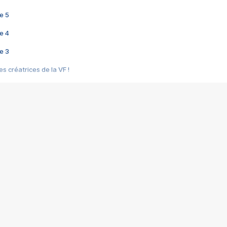
e 5
e 4
e 3
s créatrices de la VF !
e 2
e 1
e Mektoub My Love arrive enfin ! Rencontre avec Shaïn Boumedine et Sal
i : après Toni en famille
elle réalise le bouleversant Dites lui que je l'aime
ais ! Rencontre autour de Vie privée de Rebecca Zlotowski
 de Marguerite, Grave... Rencontre avec Ella Rumpf
 Les Rêveurs, un film intime sur la santé mentale