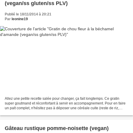
(vegan/ss gluten/ss PLV)
Publié le 18/11/2014 à 20:21
Par
leonine19
Allez une petite recette salée pour changer, ça fait longtemps. Ce gratin
super goutmand et réconfortant à servir en accompagnement. Pour en faire
un palt complet, n'hésitez pas à déposer une céréale cuite (reste de riz,
quinoa,millet...) au fond du plat...
Gâteau rustique pomme-noisette (vegan)