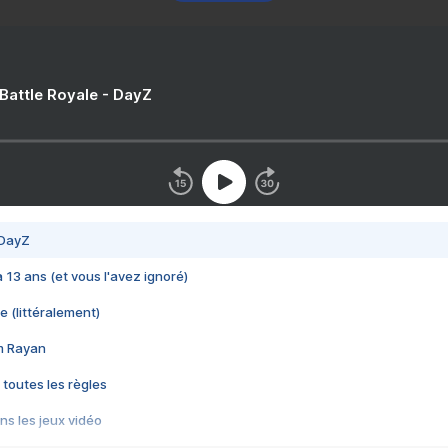
 Battle Royale - DayZ
 DayZ
 a 13 ans (et vous l'avez ignoré)
e (littéralement)
im Rayan
 toutes les règles
s les jeux vidéo