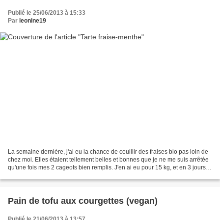
Publié le 25/06/2013 à 15:33
Par
leonine19
La semaine dernière, j'ai eu la chance de ceuillir des fraises bio pas loin de
chez moi. Elles étaient tellement belles et bonnes que je ne me suis arrêtée
qu'une fois mes 2 cageots bien remplis. J'en ai eu pour 15 kg, et en 3 jours il
ne restait plus...
Pain de tofu aux courgettes (vegan)
Publié le 21/06/2013 à 13:57