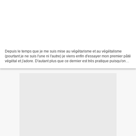
Depuis le temps que je me suis mise au végétarisme et au végétalisme
(pourtant je ne suis l'une ni l'autre) je viens enfin d'essayer mon premier pâté
végétal et j'adore. D'autant plus que ce dernier est très pratique puisqu'on
peut le préparer à l'avance,...