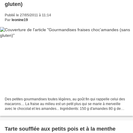
gluten)
Publié le 27/05/2011 à 11:14
Par
leonine19
Des petites gourmandises toutes légères, au goût fin qui rappelle celui des
macarons.... La fraise au milieu est un petit plus qui se marie à merveille
avec le chocolat et les amandes... Ingrédients: 150 g d'amandes 80 g de
sucre complet 3 blancs d'oeufs...
Tarte soufflée aux petits pois et à la menthe