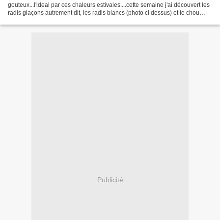
gouteux...l'ideal par ces chaleurs estivales....cette semaine j'ai découvert les
radis glaçons autrement dit, les radis blancs (photo ci dessus) et le chou
rave à la peau violette,...
Publicité