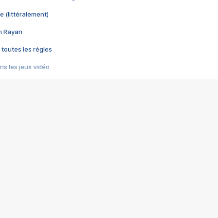
e (littéralement)
im Rayan
 toutes les règles
s les jeux vidéo
us choquant de Rockstar ? - Le scandale BULLY
e plus moche de Steam
du RÊVE tourne au CAUCHEMAR
pendant 8 heures
it… à tort
umiliés par un jeu vidéo
ire - Final Fantasy 8
ti un empire - Age of Empires