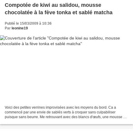
Compotée de kiwi au salidou, mousse
chocolatée à la fève tonka et sablé matcha
Publié le 15/03/2009 à 10:36
Par
leonine19
Voici des petites verrines improvisées avec les moyens du bord. Ca a
commencé par une envie de sablés verts à croquer sans culpabiliser
puisque sans beurre. Me retrouvant avec des blancs d'œufs, une mousse au
chocolat s'est imposée. Puis les kiwis mûrs...