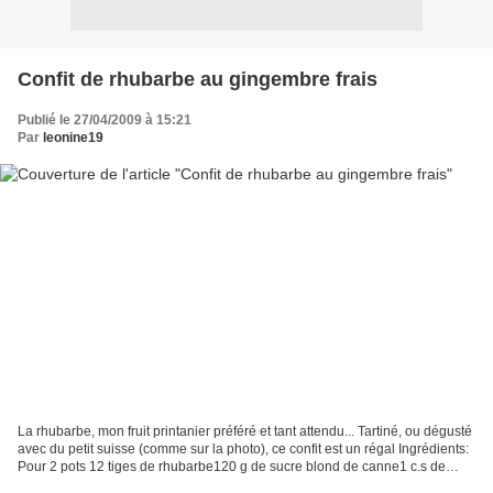
Confit de rhubarbe au gingembre frais
Publié le 27/04/2009 à 15:21
Par
leonine19
La rhubarbe, mon fruit printanier préféré et tant attendu... Tartiné, ou dégusté
avec du petit suisse (comme sur la photo), ce confit est un régal Ingrédients:
Pour 2 pots 12 tiges de rhubarbe120 g de sucre blond de canne1 c.s de
gingembre frais râpé...