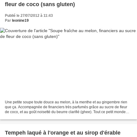
fleur de coco (sans gluten)
Publié le 27/07/2012 à 11:43
Par
leonine19
Une petite soupe toute douce au melon, à la menthe et au gingembre rien
que ça. Accompagnée de financiers très parfumés grâce au sucre de fleur
de coco, et au goût noisetté du beurre clarifié (ghee). Tout ce petit monde
donne une petite assiette gourmande...
Tempeh laqué à l'orange et au sirop d'érable