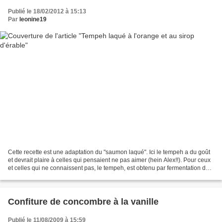
Publié le 18/02/2012 à 15:13
Par
leonine19
Cette recette est une adaptation du "saumon laqué". Ici le tempeh a du goût
et devrait plaire à celles qui pensaient ne pas aimer (hein Alex!!). Pour ceux
et celles qui ne connaissent pas, le tempeh, est obtenu par fermentation du
soja jaune, riche en...
Confiture de concombre à la vanille
Publié le 11/08/2009 à 15:59