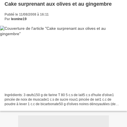
Cake surprenant aux olives et au gingembre
Publié le 11/08/2008 à 16:11
Par
leonine19
Ingrédients: 3 œufs150 g de farine T 80 5 c.s de lait5 c.s d'huile d'olive1
pincée de noix de muscade1 c.s de sucre roux1 pincée de sel1 c.c de
poudre à lever 1 c.c de bicarbonate50 g d'olives noires dénoyautées (de
Nice)Le zeste d'un citron4 cm de gingembre...