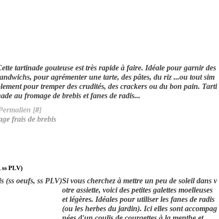
ette tartinade gouteuse est très rapide à faire. Idéale pour garnir des
andwichs, pour agrémenter une tarte, des pâtes, du riz ...ou tout sim
lement pour tremper des crudités, des crackers ou du bon pain. Tarti
ade au fromage de brebis et fanes de radis...
Permalien [
#
]
ge frais de brebis
, ss PLV)
Si vous cherchez à mettre un peu de soleil dans v
otre assiette, voici des petites galettes moelleuses
et légères. Idéales pour utiliser les fanes de radis
(ou les herbes du jardin). Ici elles sont accompag
nées d'un coulis de courgettes à la menthe et...