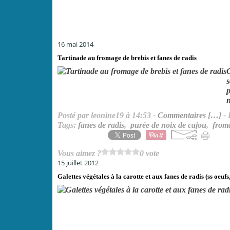
16 mai 2014
Tartinade au fromage de brebis et fanes de radis
C
s
p
n
Posté par leonine19 à 14:53 -
Commentaires [
…
]
- 
Tags:
fanes de radis
,
purée de noix de cajou
,
froma
Vous aimez ?
0 vote
15 juillet 2012
Galettes végétales à la carotte et aux fanes de radis (ss oeufs