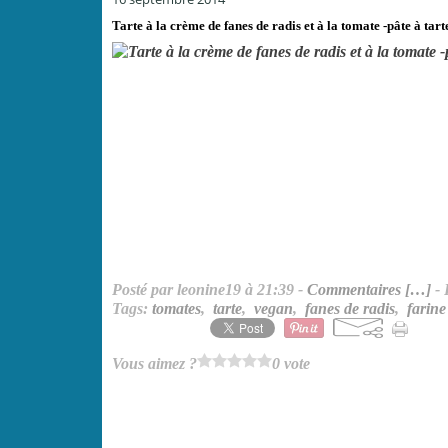
Tarte à la crème de fanes de radis et à la tomate -pâte à tarte
Posté par leonine19 à 21:39 -
Commentaires [
…
]
- 
Tags:
tomates
,
tarte
,
vegan
,
fanes de radis
,
farine 
Vous aimez ?
0 vote