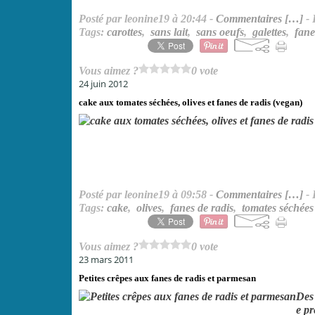
Posté par leonine19 à 20:44 -
Commentaires [
…
]
- 
Tags:
carottes
,
sans lait
,
sans oeufs
,
galettes
,
fane
Vous aimez ?
0 vote
24 juin 2012
cake aux tomates séchées, olives et fanes de radis (vegan)
Posté par leonine19 à 09:58 -
Commentaires [
…
]
- 
Tags:
cake
,
olives
,
fanes de radis
,
tomates séchées
Vous aimez ?
0 vote
23 mars 2011
Petites crêpes aux fanes de radis et parmesan
Des 
e pr