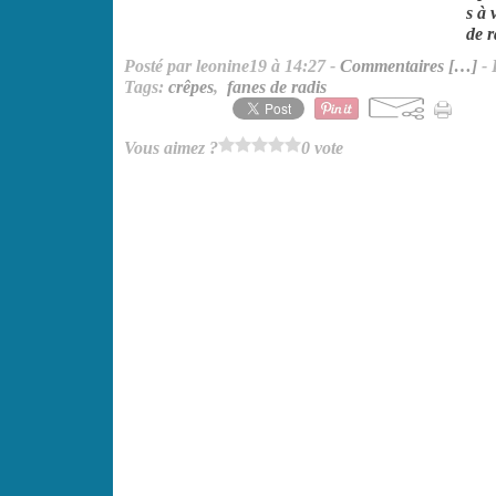
s à 
de r
Posté par leonine19 à 14:27 -
Commentaires [
…
]
- 
Tags:
crêpes
,
fanes de radis
Vous aimez ?
0 vote