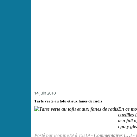
14 juin 2010
Tarte verte au tofu et aux fanes de radis
En ce mom
cueillies 
te a fait 
i pu y glis
Posté par leonine19 à 15:19 -
Commentaires [
…
]
- 