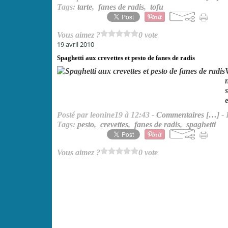
Tags:
tarte
,
fanes de radis
,
tofu
Vous aimez ?
0 vote
19 avril 2010
Spaghetti aux crevettes et pesto de fanes de radis
e
Posté par leonine19 à 12:43 -
Commentaires [
…
]
- 
Tags:
pesto
,
crevettes
,
fanes de radis
,
spaghetti
Vous aimez ?
0 vote