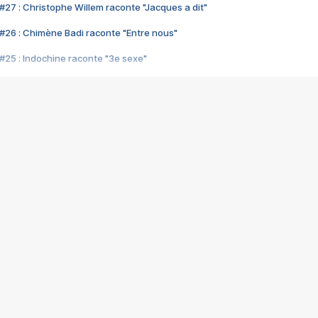
#27 : Christophe Willem raconte "Jacques a dit"
#26 : Chimène Badi raconte "Entre nous"
#25 : Indochine raconte "3e sexe"
#24 : Zaho raconte "C'est chelou"
#23 : Patrick Bruel raconte "Au café des délices"
#22 : Kyo raconte "Le chemin"
#21 : Nolwenn Leroy raconte "Cassé"
#20 : Patrick Hernandez raconte "Born to be alive"
#19 : Lorie raconte "Près de moi"
#18 : Michael Jones raconte "A nos actes manqués" (avec Jean-Jacque
#17 : Khaled raconte "Aïcha"
#16 : Corneille raconte "Parce qu'on vient de loin"
#15 : Indochine raconte "L'aventurier"