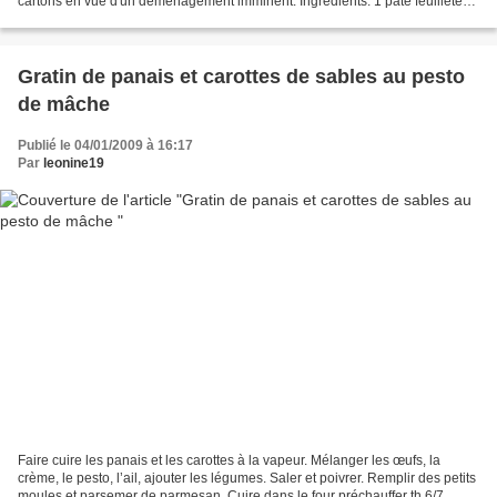
cartons en vue d'un déménagement imminent. Ingrédients: 1 pâte feuilletée1
petit chou blanc 1 petit chou romanesco80...
Gratin de panais et carottes de sables au pesto
de mâche
Publié le 04/01/2009 à 16:17
Par
leonine19
Faire cuire les panais et les carottes à la vapeur. Mélanger les œufs, la
crème, le pesto, l’ail, ajouter les légumes. Saler et poivrer. Remplir des petits
moules et parsemer de parmesan. Cuire dans le four préchauffer th.6/7