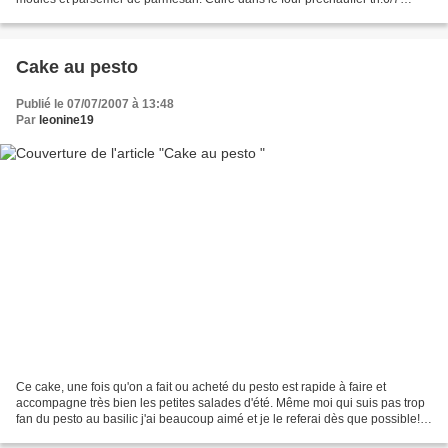
pendant 25 min environ. Pesto...
Cake au pesto
Publié le 07/07/2007 à 13:48
Par
leonine19
Ce cake, une fois qu'on a fait ou acheté du pesto est rapide à faire et
accompagne très bien les petites salades d'été. Même moi qui suis pas trop
fan du pesto au basilic j'ai beaucoup aimé et je le referai dès que possible!
Ingrédients: 180 g de farine...