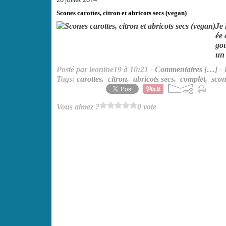
Scones carottes, citron et abricots secs (vegan)
Je 
ée 
gou
un 
Posté par leonine19 à 10:21 -
Commentaires [
…
]
- 
Tags:
carottes
,
citron
,
abricots secs
,
complet
,
scon
Vous aimez ?
0 vote