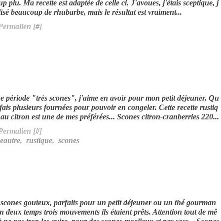
p plu. Ma recette est adaptée de celle ci. J'avoues, j'étais sceptique, j
isé beaucoup de rhubarbe, mais le résultat est vraiment...
Permalien [
#
]
e période "très scones", j'aime en avoir pour mon petit déjeuner. Qu
 fais plusieurs fournées pour pouvoir en congeler. Cette recette rustiq
au citron est une de mes préférées... Scones citron-cranberries 220...
Permalien [
#
]
eautre
,
rustique
,
scones
scones gouteux, parfaits pour un petit déjeuner ou un thé gourman
n deux temps trois mouvements ils étaient prêts. Attention tout de mê