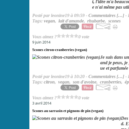
t, l'idée m'a beaucou
e n'ai même pas util
Posté par leonine19 à 09:59 -
Commentaires [
…
]
- 
Tags:
vegan
,
lait d'amande
,
rhubarbe
,
scones
Vous aimez ?
0 vote
9 juin 2014
Scones citron-cranberries (vegan)
Je suis dans un
and je peux, je
ue et parfumée 
Posté par leonine19 à 10:20 -
Commentaires [
…
]
- 
Tags:
citron
,
vegan
,
son d'avoine
,
cranberries
,
ép
Vous aimez ?
0 vote
3 avril 2014
Scones au sarrasin et pignons de pin (vegan)
Des 
d. E