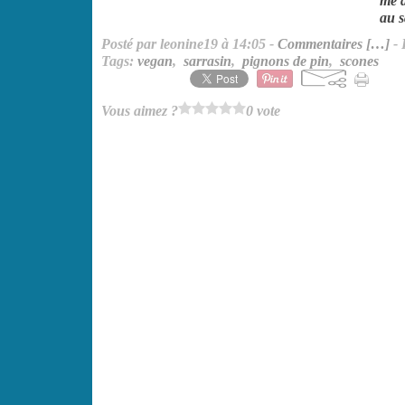
me à
au s
Posté par leonine19 à 14:05 -
Commentaires [
…
]
- 
Tags:
vegan
,
sarrasin
,
pignons de pin
,
scones
Vous aimez ?
0 vote