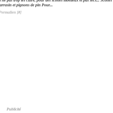
 ne pas trop les cuire, pour des scones moelleux et pas secs... Scones
arrasin et pignons de pin Pour...
Permalien [
#
]
Publicité