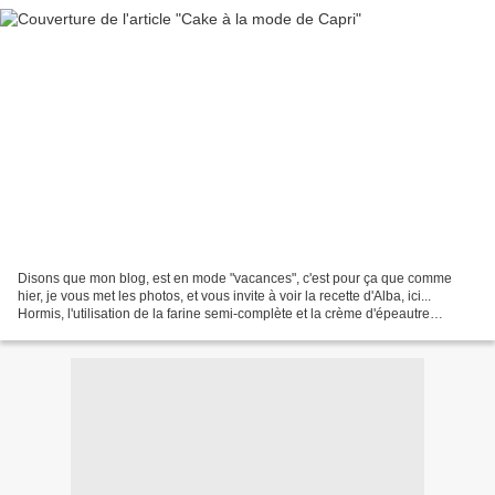
Disons que mon blog, est en mode "vacances", c'est pour ça que comme
hier, je vous met les photos, et vous invite à voir la recette d'Alba, ici...
Hormis, l'utilisation de la farine semi-complète et la crème d'épeautre
(comme d'hab) Je n'ai rien changé...