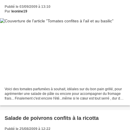
Publié le 03/09/2009 à 13:10
Par
leonine19
Voici des tomates parfumées à souhait, idéales sur du bon pain grillé, pour
agrémenter une salade de pâte ou encore pour accompagner du fromage
frais... Finalement c'est encore l'été...même si le cœur est tout serré , dur dur
de voir son bébé sa petite...
Salade de poivrons confits à la ricotta
Publié le 25/08/2009 à 12:22