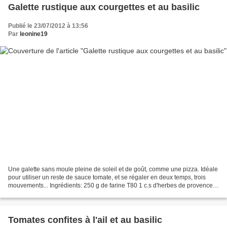
Galette rustique aux courgettes et au basilic
Publié le 23/07/2012 à 13:56
Par
leonine19
Une galette sans moule pleine de soleil et de goût, comme une pizza. Idéale
pour utiliser un reste de sauce tomate, et se régaler en deux temps, trois
mouvements... Ingrédients: 250 g de farine T80 1 c.s d'herbes de provence
1/2 c.c de sel 75 g d'huile...
Tomates confites à l'ail et au basilic