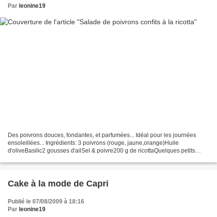
Par
leonine19
Des poivrons douces, fondantes, et parfumées... Idéal pour les journées
ensoleillées... Ingrédients: 3 poivrons (rouge, jaune,orange)Huile
d'oliveBasilic2 gousses d'ailSel & poivre200 g de ricottaQuelques petits
oignons Préparation: Faire griller les...
Cake à la mode de Capri
Publié le 07/08/2009 à 18:16
Par
leonine19