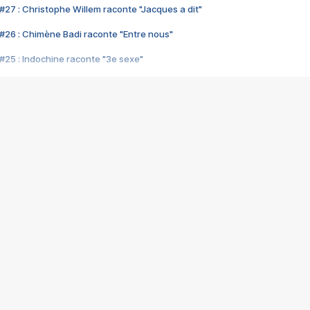
#27 : Christophe Willem raconte "Jacques a dit"
#26 : Chimène Badi raconte "Entre nous"
#25 : Indochine raconte "3e sexe"
#24 : Zaho raconte "C'est chelou"
#23 : Patrick Bruel raconte "Au café des délices"
#22 : Kyo raconte "Le chemin"
#21 : Nolwenn Leroy raconte "Cassé"
#20 : Patrick Hernandez raconte "Born to be alive"
#19 : Lorie raconte "Près de moi"
#18 : Michael Jones raconte "A nos actes manqués" (avec Jean-Jacque
#17 : Khaled raconte "Aïcha"
#16 : Corneille raconte "Parce qu'on vient de loin"
#15 : Indochine raconte "L'aventurier"