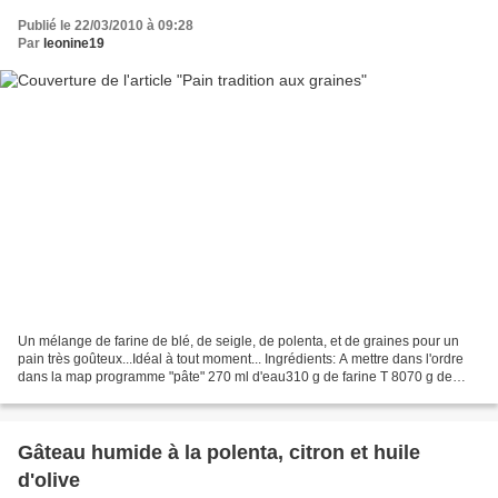
Publié le 22/03/2010 à 09:28
Par
leonine19
Un mélange de farine de blé, de seigle, de polenta, et de graines pour un
pain très goûteux...Idéal à tout moment... Ingrédients: A mettre dans l'ordre
dans la map programme "pâte" 270 ml d'eau310 g de farine T 8070 g de
farine de seigle70 g de polenta...
Gâteau humide à la polenta, citron et huile
d'olive