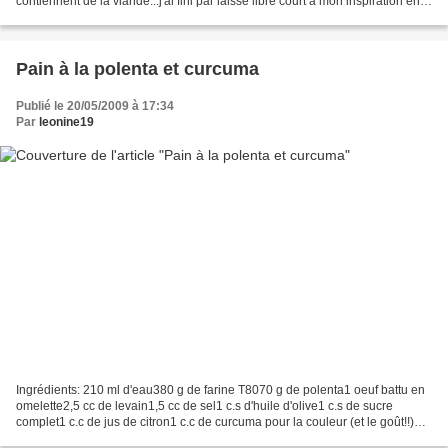
contiennent de la viande...j'ai fini par laissé libre court à mon inspiration en
me servant du contenu...
Pain à la polenta et curcuma
Publié le 20/05/2009 à 17:34
Par
leonine19
Ingrédients: 210 ml d'eau380 g de farine T8070 g de polenta1 oeuf battu en
omelette2,5 cc de levain1,5 cc de sel1 c.s d'huile d'olive1 c.s de sucre
complet1 c.c de jus de citron1 c.c de curcuma pour la couleur (et le goût!!)
Mettre tous les ingrédients...