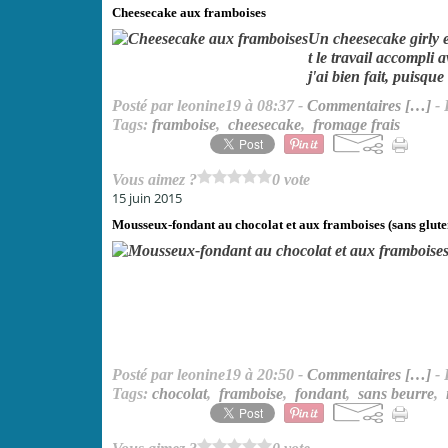
Cheesecake aux framboises
Un cheesecake girly e
t le travail accompli 
j'ai bien fait, puisqu
Posté par leonine19 à 08:37 -
Commentaires [
…
]
- 
Tags:
framboise
,
cheesecake
,
fromage frais
Vous aimez ?
0 vote
15 juin 2015
Mousseux-fondant au chocolat et aux framboises (sans glute
Posté par leonine19 à 20:50 -
Commentaires [
…
]
- 
Tags:
chocolat
,
framboise
,
fondant
,
sans beurre
,