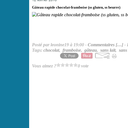
Gâteau rapide chocolat-framboise (ss gluten, ss beurre)
Posté par leonine19 à 19:00 -
Commentaires [
…
]
- 
Tags:
chocolat
,
framboise
,
gâteau
,
sans lait
,
sans
Vous aimez ?
0 vote