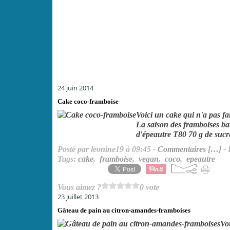
24 juin 2014
Cake coco-framboise
Voici un cake qui n'a pas fai
La saison des framboises bat
d'épeautre T80 70 g de sucre 
Posté par leonine19 à 09:45 -
Commentaires [
…
]
- 
Tags:
cake
,
framboise
,
vegan
,
coco
,
epeautre
Vous aimez ?
0 vote
23 juillet 2013
Gâteau de pain au citron-amandes-framboises
Vo