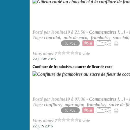
Posté par leonine19 à 21:50 -
Commentaires [
…
]
- 
Tags:
chocolat
,
noix de coco
,
framboise
,
sans lait
Vous aimez ?
0 vote
29 juillet 2015
Confiture de framboises au sucre de fleur de coco
Posté par leonine19 à 07:30 -
Commentaires [
…
]
- 
Tags:
confiture
,
agar-agar
,
framboise
,
sucre de fl
Vous aimez ?
0 vote
22 juin 2015