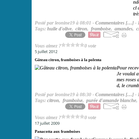
nde
cl
trè
Posté par leonine19 à 08:01 -
Commentaires [
…
]
- 
Tags:
huile d'olive
,
citron
,
framboise
,
amandes
,
c
Vous aimez ?
0 vote
5 juillet 2012
Gâteau citron, framboises à la polenta
Pour recevo
Je voulai a
mes roses a
d, le crumbl
Posté par leonine19 à 08:30 -
Commentaires [
…
]
- 
Tags:
citron
,
framboise
,
purée d'amande blanche
Vous aimez ?
0 vote
17 juillet 2009
Panacotta aux framboises