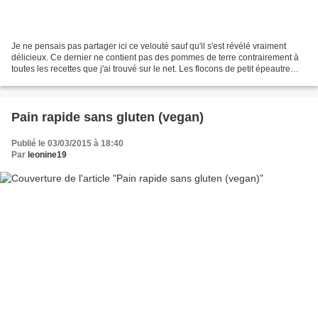
Je ne pensais pas partager ici ce velouté sauf qu'il s'est révélé vraiment
délicieux. Ce dernier ne contient pas des pommes de terre contrairement à
toutes les recettes que j'ai trouvé sur le net. Les flocons de petit épeautre
apporte une texture parfaite...
Pain rapide sans gluten (vegan)
Publié le 03/03/2015 à 18:40
Par
leonine19