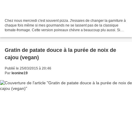
Chez nous mercredi c'est souvent pizza. J'essaies de changer la garniture à
chaque fois même si mes gourmands ne se lassent pas de la classique
tomate-fromage. Cette version poireaux chèvre a beaucoup plu aussi. Si
vous avez des récalcitrants aux poireaux,...
Gratin de patate douce à la purée de noix de
cajou (vegan)
Publié le 25/03/2015 à 20:46
Par
leonine19