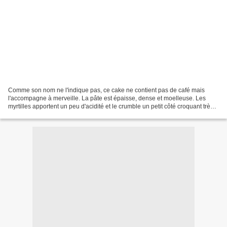
Comme son nom ne l'indique pas, ce cake ne contient pas de café mais
l'accompagne à merveille. La pâte est épaisse, dense et moelleuse. Les
myrtilles apportent un peu d'acidité et le crumble un petit côté croquant très
parfumé. Ceci étant dit, si vous...